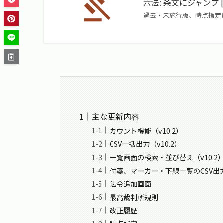
六法: 条文にジャンプ [iOS,
過去・未施行版、時点指定
主な更新内容
カウント機能（v10.2）
CSV一括出力（v10.2）
一覧画面の検索・並び替え（v10.2
付箋、マーカー・下線一覧のCSV出力（
法令追加画面
最高裁判所規則
改正履歴