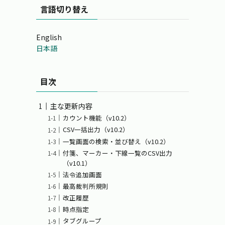
言語切り替え
English
日本語
目次
主な更新内容
カウント機能（v10.2）
CSV一括出力（v10.2）
一覧画面の検索・並び替え（v10.2）
付箋、マーカー・下線一覧のCSV出力
（v10.1）
法令追加画面
最高裁判所規則
改正履歴
時点指定
タブグループ