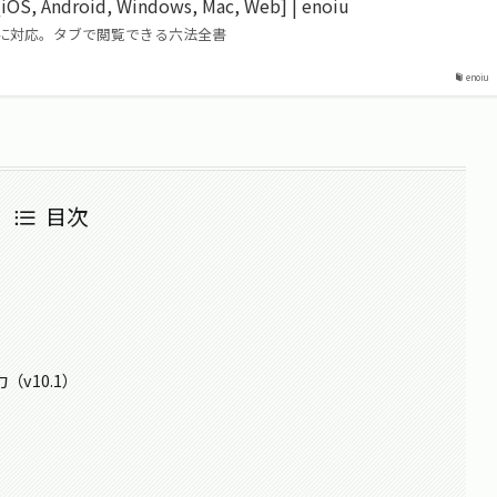
 Android, Windows, Mac, Web] | enoiu
に対応。タブで閲覧できる六法全書
enoiu
目次
）
v10.1）