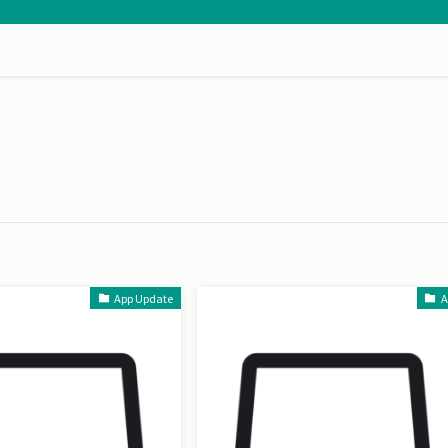
App Update
A