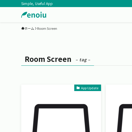
Simple, Useful App
ホーム
Room Screen
Room Screen
– tag –
App Update