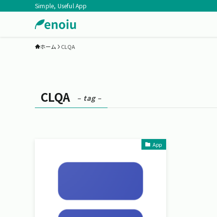
Simple, Useful App
ホーム
CLQA
CLQA
– tag –
App